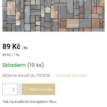
89 Kč
/ ks
Měrná
89 Kč / 1 ks
cena:
Skladem
(19 ks)
Můžeme doručit do:
11.8.2026
Možnosti doručení
Přidat do košíku
Tisk na kvalitním korejském filcu.