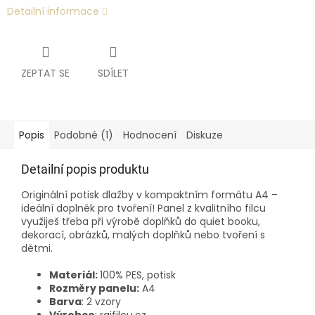
Detailní informace
ZEPTAT SE
SDÍLET
Popis
Podobné (1)
Hodnocení
Diskuze
Detailní popis produktu
Originální potisk dlažby v kompaktním formátu A4 –
ideální doplněk pro tvoření! Panel z kvalitního filcu
využiješ třeba při výrobě doplňků do quiet booku,
dekorací, obrázků, malých doplňků nebo tvoření s
dětmi.
Materiál:
100% PES, potisk
Rozměry panelu:
A4
Barva
: 2 vzory