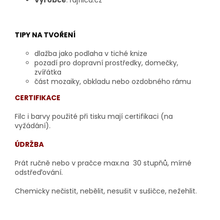
Výrobce
: rajfilcu.cz
TIPY NA TVOŘENÍ
dlažba jako podlaha v tiché knize
pozadí pro dopravní prostředky, domečky,
zvířátka
část mozaiky, obkladu nebo ozdobného rámu
CERTIFIKACE
Filc i barvy použité při tisku mají certifikaci
(na
vyžádání).
ÚDRŽBA
Prát ručně nebo v pračce max.na 30 stupňů, mírné
odstřeďování.
Chemicky nečistit, nebělit, nesušit v sušičce, nežehlit.