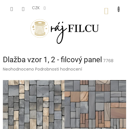
Přejít
na
CZK
NÁKUP
obsah
KOŠÍK
Dlažba vzor 1, 2 - filcový panel
7768
Průměrné
Neohodnoceno
Podrobnosti hodnocení
hodnocení
produktu
je
0,0
z
5
hvězdiček.