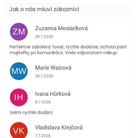
Zuzanna Mesiariková
ZM
Hodnocení obchodu je 5 z 5 hvězdiček.
28.7.2026
Perfektne zabalený tovar, rýchle dodanie, ochota pani
majiteľky pri komunikácii. Vrele odporúčam nákup.
Marie Waicová
MW
Hodnocení obchodu je 5 z 5 hvězdiček.
28.7.2026
Ivana Hůrková
IH
Hodnocení obchodu je 5 z 5 hvězdiček.
8.7.2026
Velmi rychlé dodání.
Vladislava Krejčová
VK
Hodnocení obchodu je 5 z 5 hvězdiček.
7.7.2026