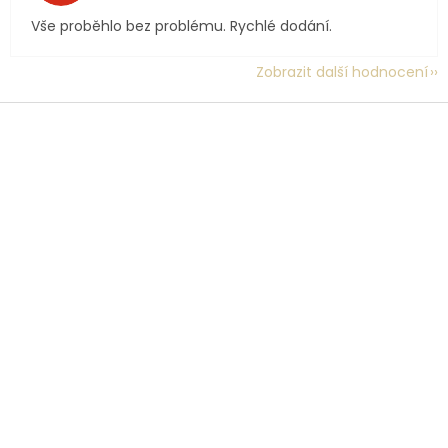
Vše proběhlo bez problému. Rychlé dodání.
Zobrazit další hodnocení
Z
á
p
a
t
í