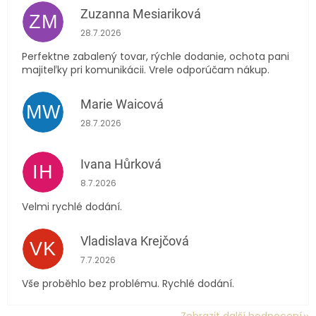
Zuzanna Mesiariková
ZM
Hodnocení obchodu je 5 z 5 hvězdiček.
28.7.2026
Perfektne zabalený tovar, rýchle dodanie, ochota pani
majiteľky pri komunikácii. Vrele odporúčam nákup.
Marie Waicová
MW
Hodnocení obchodu je 5 z 5 hvězdiček.
28.7.2026
Ivana Hůrková
IH
Hodnocení obchodu je 5 z 5 hvězdiček.
8.7.2026
Velmi rychlé dodání.
Vladislava Krejčová
VK
Hodnocení obchodu je 5 z 5 hvězdiček.
7.7.2026
Vše proběhlo bez problému. Rychlé dodání.