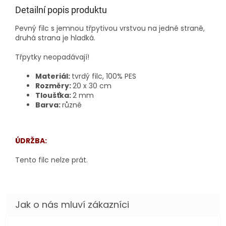
Detailní popis produktu
Pevný filc s jemnou třpytivou vrstvou na jedné straně,
druhá strana je hladká.
Třpytky neopadávají!
Materiál:
tvrdý filc, 100% PES
Rozměry:
20 x 30 cm
Tloušťka:
2 mm
Barva:
různé
ÚDRŽBA:
Tento filc nelze prát.