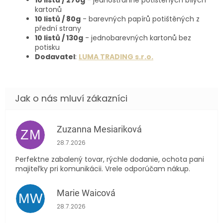
10 listů / 270g
- jednostranně potištěných bílých
kartonů
10 listů / 80g
- barevných papírů potištěných z
přední strany
10 listů / 130g
- jednobarevných kartonů bez
potisku
Dodavatel
:
LUMA TRADING s.r.o.
Zuzanna Mesiariková
ZM
Hodnocení obchodu je 5 z 5 hvězdiček.
28.7.2026
Perfektne zabalený tovar, rýchle dodanie, ochota pani
majiteľky pri komunikácii. Vrele odporúčam nákup.
Marie Waicová
MW
Hodnocení obchodu je 5 z 5 hvězdiček.
28.7.2026