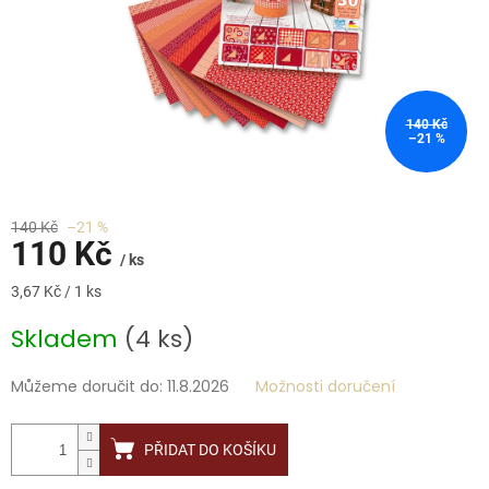
140 Kč
–21 %
140 Kč
–21 %
110 Kč
/ ks
Měrná
3,67 Kč / 1 ks
cena:
Skladem
(4 ks)
Můžeme doručit do:
11.8.2026
Možnosti doručení
PŘIDAT DO KOŠÍKU