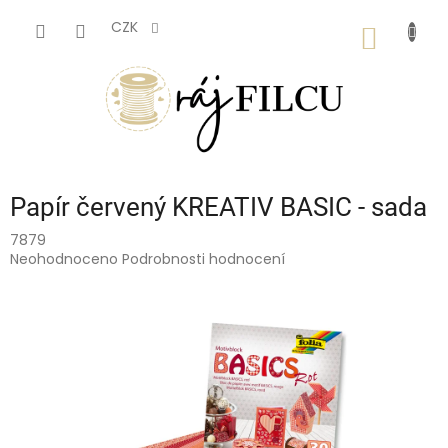
Přejít
na
CZK
NÁKUP
obsah
KOŠÍK
Papír červený KREATIV BASIC - sada
7879
Průměrné
Neohodnoceno
Podrobnosti hodnocení
hodnocení
produktu
je
0,0
z
5
hvězdiček.