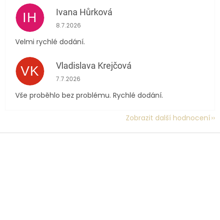
Ivana Hůrková
IH
Hodnocení obchodu je 5 z 5 hvězdiček.
8.7.2026
Velmi rychlé dodání.
Vladislava Krejčová
VK
Hodnocení obchodu je 5 z 5 hvězdiček.
7.7.2026
Vše proběhlo bez problému. Rychlé dodání.
Zobrazit další hodnocení
Z
á
p
a
t
í