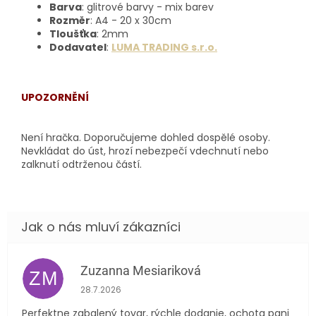
Barva
: glitrové barvy - mix barev
Rozměr
: A4 - 20 x 30cm
Tloušťka
: 2mm
Dodavatel
:
LUMA TRADING s.r.o.
UPOZORNĚNÍ
Není hračka. Doporučujeme dohled dospělé osoby.
Nevkládat do úst, hrozí nebezpečí vdechnutí nebo
zalknutí odtrženou částí.
Zuzanna Mesiariková
ZM
Hodnocení obchodu je 5 z 5 hvězdiček.
28.7.2026
Perfektne zabalený tovar, rýchle dodanie, ochota pani