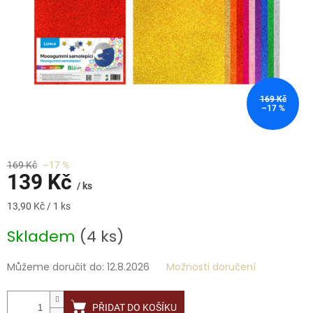
169 Kč
–17 %
169 Kč
–17 %
139 Kč
/ ks
Měrná
13,90 Kč / 1 ks
cena:
Skladem
(4 ks)
Můžeme doručit do:
12.8.2026
Možnosti doručení
PŘIDAT DO KOŠÍKU