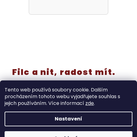
Filc a nit, radost mít.
Tento web používá soubory cookie. Dalším
procházením tohoto webu vyjadřujete souhlas s
jejich používáním. Více informací
zde
.
Vytvořil Shoptet
Nastavení
‼️Rušíme kategorii “výřezy a knoflíky” - již nebudou
samostatně v prodeji! Tyto produkty končí do 30.8. Dále
doprodáváme také prýmky, stuhy, miniatury, metrážové
Copyright 2026
Ráj filcu
. Všechna práva vyhrazena.
pruženky, kusová plátna … a to do vyprodání zásob.