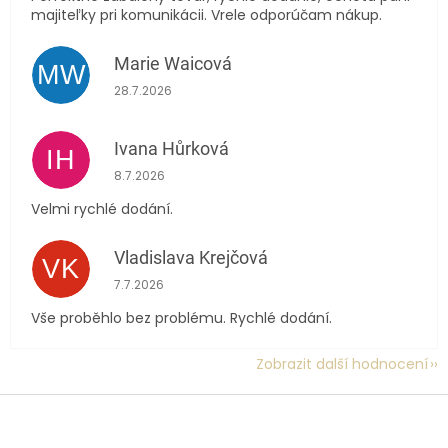
majiteľky pri komunikácii. Vrele odporúčam nákup.
Marie Waicová
MW
Hodnocení obchodu je 5 z 5 hvězdiček.
28.7.2026
Ivana Hůrková
IH
Hodnocení obchodu je 5 z 5 hvězdiček.
8.7.2026
Velmi rychlé dodání.
Vladislava Krejčová
VK
Hodnocení obchodu je 5 z 5 hvězdiček.
7.7.2026
Vše proběhlo bez problému. Rychlé dodání.
Zobrazit další hodnocení
Z
á