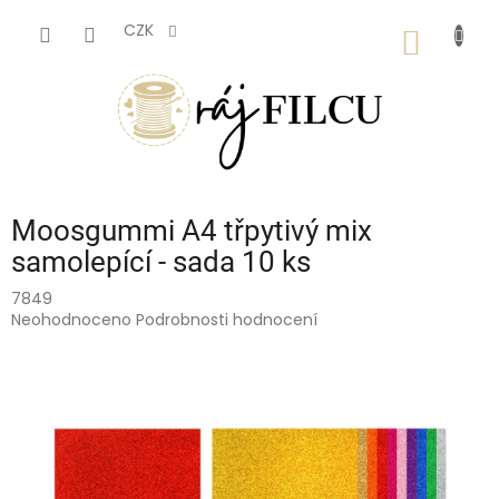
Přejít
na
CZK
NÁKUP
obsah
KOŠÍK
Moosgummi A4 třpytivý mix
samolepící - sada 10 ks
7849
Průměrné
Neohodnoceno
Podrobnosti hodnocení
hodnocení
produktu
je
0,0
z
5
hvězdiček.