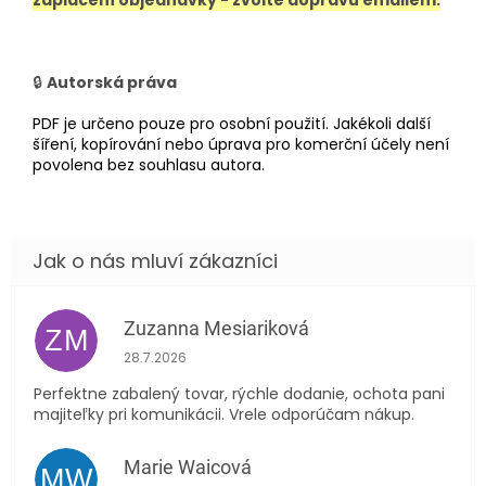
zaplacení objednávky - zvolte dopravu emailem.
🔒
Autorská práva
PDF je určeno pouze pro osobní použití. Jakékoli další
šíření, kopírování nebo úprava pro komerční účely není
povolena bez souhlasu autora.
Zuzanna Mesiariková
ZM
Hodnocení obchodu je 5 z 5 hvězdiček.
28.7.2026
Perfektne zabalený tovar, rýchle dodanie, ochota pani
majiteľky pri komunikácii. Vrele odporúčam nákup.
Marie Waicová
MW