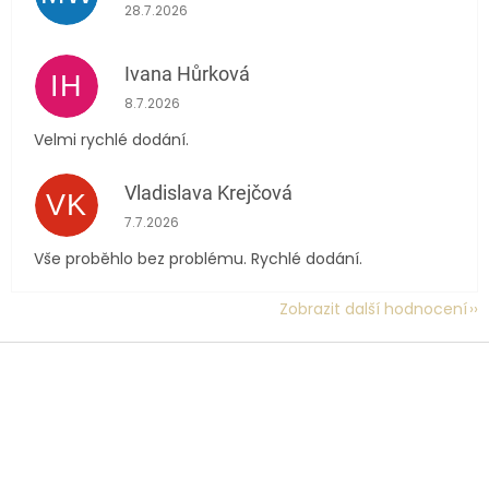
Hodnocení obchodu je 5 z 5 hvězdiček.
28.7.2026
Ivana Hůrková
IH
Hodnocení obchodu je 5 z 5 hvězdiček.
8.7.2026
Velmi rychlé dodání.
Vladislava Krejčová
VK
Hodnocení obchodu je 5 z 5 hvězdiček.
7.7.2026
Vše proběhlo bez problému. Rychlé dodání.
Zobrazit další hodnocení
Z
á
p
a
t
í