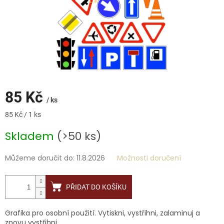
85 Kč
/ ks
Měrná
85 Kč / 1 ks
cena:
Skladem
(>50 ks)
Můžeme doručit do:
11.8.2026
Možnosti doručení
PŘIDAT DO KOŠÍKU
Grafika pro osobní použití. Vytiskni, vystřihni, zalaminuj a
znovu vystřihni.