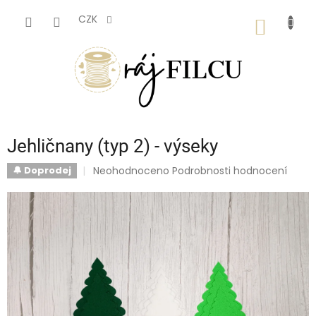
Přejít
na
CZK
NÁKUP
obsah
KOŠÍK
Jehličnany (typ 2) - výseky
Průměrné
Neohodnoceno
Podrobnosti hodnocení
🔔 Doprodej
hodnocení
produktu
je
0,0
z
5
hvězdiček.