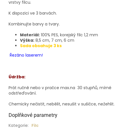
vrstvy filcu.
K dispozici ve 3 barvách.
Kombinujte barvy a tvary.
Materiál:
100% PES, korejský filc 1,2 mm
Výška:
8,5 cm, 7 cm, 6 cm
Sada obsahuje 3 ks
Řezáno laserem!
Údržba:
Prát ručně nebo v pračce max.na 30 stupňů, mírné
odstřeďování.
Chemicky nečistit, nebělit, nesušit v sušičce, nežehlit.
Doplňkové parametry
Kategorie
:
Filc