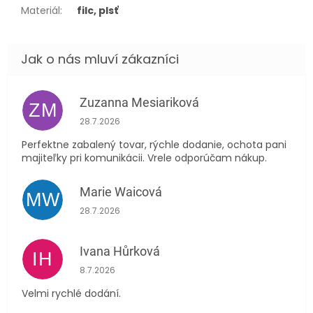
Materiál
:
filc, plsť
Zuzanna Mesiariková
ZM
Hodnocení obchodu je 5 z 5 hvězdiček.
28.7.2026
Perfektne zabalený tovar, rýchle dodanie, ochota pani
majiteľky pri komunikácii. Vrele odporúčam nákup.
Marie Waicová
MW
Hodnocení obchodu je 5 z 5 hvězdiček.
28.7.2026
Ivana Hůrková
IH
Hodnocení obchodu je 5 z 5 hvězdiček.
8.7.2026
Velmi rychlé dodání.