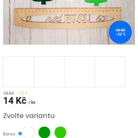
18 Kč
–22 %
18 Kč
–22 %
14 Kč
/ ks
Měrná
Zvolte variantu
cena:
Barva