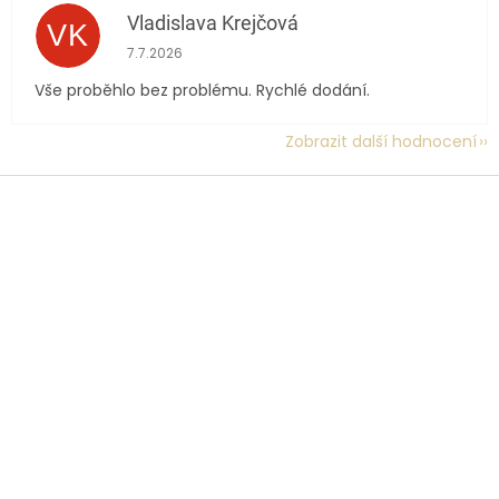
Vladislava Krejčová
VK
Hodnocení obchodu je 5 z 5 hvězdiček.
7.7.2026
Vše proběhlo bez problému. Rychlé dodání.
Zobrazit další hodnocení
Z
á
p
a
t
í