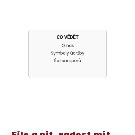
CO VĚDĚT
O nás
Symboly údržby
Řešení sporů
Filc a nit, radost mít.