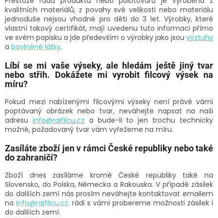
Přestože řada produktů nebo polotovarů je vyrobena z
kvalitních materiálů, z povahy své velikosti nebo materiálu
jednoduše nejsou vhodné pro děti do 3 let. Výrobky, které
vlastní takový certifikát, mají uvedenu tuto informaci přímo
ve svém popisku a jde především o výrobky jako jsou
výztuhy
a
bavlněné látky
.
Líbí se mi vaše výseky, ale hledám ještě jiný tvar
nebo střih. Dokážete mi vyrobit filcový výsek na
míru?
Pokud mezi nabízenými filcovými výseky není právě vámi
poptávaný obrázek nebo tvar, neváhejte napsat na naši
adresu
info@rajfilcu.cz
a bude-li to jen trochu technicky
možné, požadovaný tvar vám vyřežeme na míru.
Zasíláte zboží jen v rámci České republiky nebo také
do zahraničí?
Zboží dnes zasíláme kromě České republiky také na
Slovensko, do Polska, Německa a Rakouska. V případě zásilek
do dalších zemí nás prosím neváhejte kontaktovat emailem
na
info@rajfilcu.cz
,
rádi s vámi probereme možnosti zásilek i
do dalších zemí.