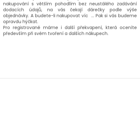
nakupování s větším pohodlím bez neustálého zadávání
dodacích údajů, na vás čekají dárečky podle výše
objednávky. A budete-li nakupovat víc ... Pak si vás budeme
opravdu hýčkat.
Pro registrované máme i další překvapení, která oceníte
především při svém tvoření a dalších nákupech.
Z
á
p
a
t
í