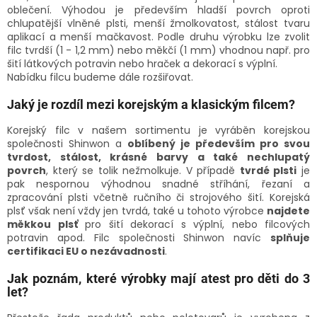
oblečení. Výhodou je především hladší povrch oproti
chlupatější vlněné plsti, menší žmolkovatost, stálost tvaru
aplikací a menší mačkavost. Podle druhu výrobku lze zvolit
filc tvrdší (1 - 1,2 mm) nebo měkčí (1 mm) vhodnou např. pro
šití látkových potravin nebo hraček a dekorací s výplní.
Nabídku filcu budeme dále rozšiřovat.
Jaký je rozdíl mezi korejským a klasickým filcem?
Korejský filc v našem sortimentu je vyráběn korejskou
společnosti Shinwon a
oblíbený je především pro svou
tvrdost, stálost, krásné barvy a také nechlupatý
povrch
, který se tolik nežmolkuje. V případě
tvrdé plsti
je
pak nespornou výhodnou snadné stříhání, řezaní a
zpracování plsti včetně ručního či strojového šití. Korejská
plsť však není vždy jen tvrdá, také u tohoto výrobce
najdete
měkkou plsť
pro šití dekorací s výplní, nebo filcových
potravin apod. Filc společnosti Shinwon navíc
splňuje
certifikaci EU o nezávadnosti
.
Jak poznám, které výrobky mají atest pro děti do 3
let?