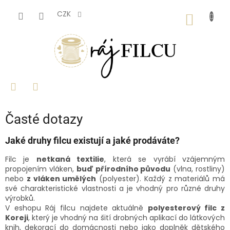
Přejít
na
CZK
NÁKUP
obsah
KOŠÍK
Časté dotazy
Jaké druhy filcu existují a jaké prodáváte?
Filc
je
netkaná textilie
,
která se vyrábí vzájemným
propojením vláken,
buď přírodního původu
(vlna, rostliny)
nebo
z vláken umělých
(polyester). Každý z materiálů má
své charakteristické vlastnosti a je vhodný pro různé druhy
výrobků.
V eshopu Ráj filcu najdete aktuálně
polyesterový filc z
Koreji
, který je vhodný na šití drobných aplikací do látkových
knih, dekorací do domácnosti nebo jako doplněk dětského