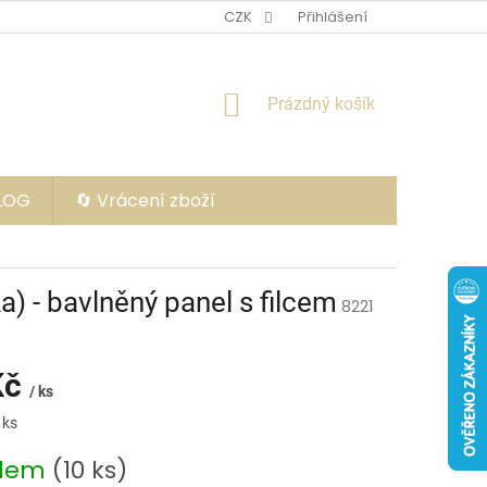
CZK
Přihlášení
NÁKUPNÍ
Prázdný košík
KOŠÍK
BLOG
🔄 Vrácení zboží
 - bavlněný panel s filcem
8221
Kč
/ ks
 ks
adem
(10 ks)