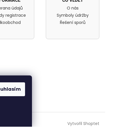
NFORMACE
CO VĚDĚT
rana údajů
O nás
dy registrace
Symboly údržby
lkoobchod
Řešení sporů
.
ouhlasím
Vytvořil Shoptet