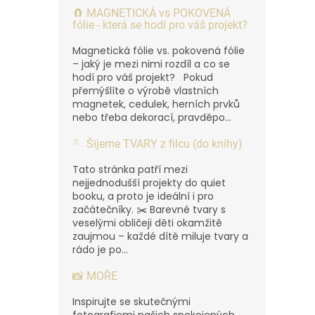
🧲 MAGNETICKÁ vs POKOVENÁ
fólie - která se hodí pro váš projekt?
Magnetická fólie vs. pokovená fólie
– jaký je mezi nimi rozdíl a co se
hodí pro váš projekt? Pokud
přemýšlíte o výrobě vlastních
magnetek, cedulek, herních prvků
nebo třeba dekorací, pravděpo...
🪡 Šijeme TVARY z filcu (do knihy)
Tato stránka patří mezi
nejjednodušší projekty do quiet
booku, a proto je ideální i pro
začátečníky. ✂️ Barevné tvary s
veselými obličeji děti okamžitě
zaujmou – každé dítě miluje tvary a
rádo je po...
📸 MOŘE
Inspirujte se skutečnými
fotografiemi našich spokojených