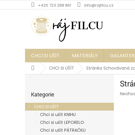
Přejít
+420 723 288 861
info@rajfilcu.cz
na
obsah
CHCI SI UŠÍT
MATERIÁLY
GALANTER
Domů
CHCI SI UŠÍT
Stránka Schovávaná za
P
Strá
o
Přeskočit
s
Průmě
Neoho
kategorie
Kategorie
t
hodnoc
r
produk
CHCI SI UŠÍT
a
je
Chci si ušít KNIHU
0,0
n
z
Chci si ušít LEPORELO
n
5
í
Chci si ušít PÁTRAČKU
hvězdič