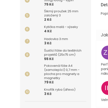
500g/1000g - výplň
75 Kč
Det
Šikmý proužek 25 mm
Popi
založený 3
2 Kč
Kytička malá - výseky
4 Kč
Hadovka 3 mm
3 Kč
Šustící fólie do textilních
projektů (25x75 cm)
55 Kč
Perf
Pokovená fólie A4
pani
(samolepící) 0,7 mm -
nák
plocha pro magnety a
magnetky
79 Kč
Knoflík ryba (dřevo)
3 Kč
Velm