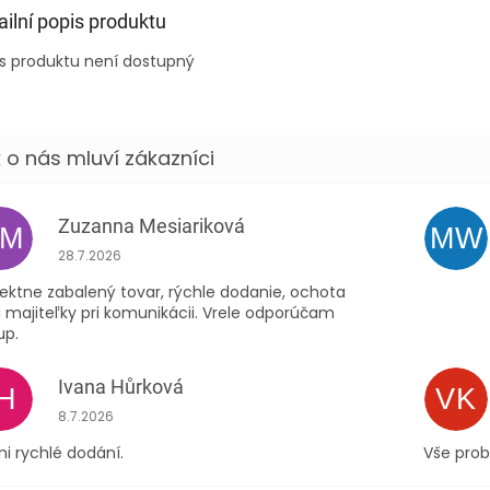
ailní popis produktu
s produktu není dostupný
Zuzanna Mesiariková
ZM
MW
Hodnocení obchodu je 5 z 5 hvězdiček.
28.7.2026
ektne zabalený tovar, rýchle dodanie, ochota
 majiteľky pri komunikácii. Vrele odporúčam
up.
Ivana Hůrková
IH
VK
Hodnocení obchodu je 5 z 5 hvězdiček.
8.7.2026
i rychlé dodání.
Vše prob