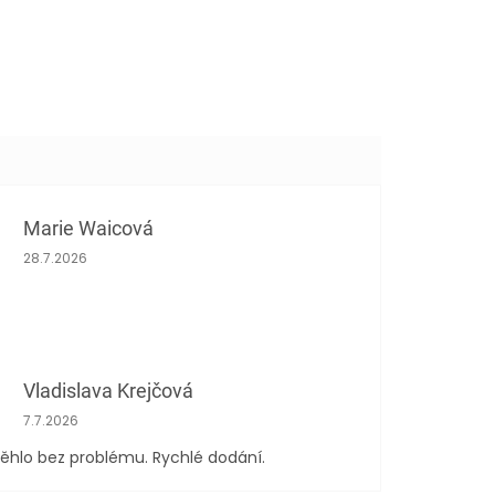
Marie Waicová
Hodnocení obchodu je 5 z 5 hvězdiček.
28.7.2026
Vladislava Krejčová
Hodnocení obchodu je 5 z 5 hvězdiček.
7.7.2026
ěhlo bez problému. Rychlé dodání.