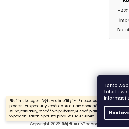
K
+420 
info
Detai
F
Tento web 
tohoto webu
informací
‼️Rušíme kategorii “výřezy a knoflíky” - již nebudou samostatně v
prodeji! Tyto produkty končí do 30.8. Dále doprodáváme také prýmky
stuhy, miniatury, metrážové pruženky, kusová plátna … a to do
Nastave
vyprodání zásob. Spousta produktů je ve velkém výprodeji.
Copyright 2026
Ráj filcu
. Všechna práva vyhraze