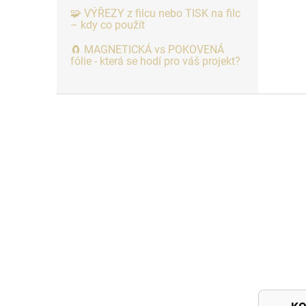
🧩 VÝŘEZY z filcu nebo TISK na filc
– kdy co použít
🧲 MAGNETICKÁ vs POKOVENÁ
fólie - která se hodí pro váš projekt?
Z
á
p
a
t
í