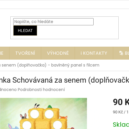
HLEDAT
IE
TVOŘENÍ
VÝHODNĚ
ℹ️ KONTAKTY
🔡 
 senem (doplňovačka) - bavlněný panel s filcem
nka Schovávaná za senem (doplňovačka)
rné
dnoceno
Podrobnosti hodnocení
ení
90 
tu
Měrná
90 Kč / 1
cena:
Skl
ek.