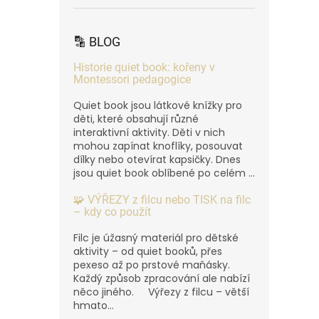
🔡 BLOG
Historie quiet book: kořeny v
Montessori pedagogice
Quiet book jsou látkové knížky pro
děti, které obsahují různé
interaktivní aktivity. Děti v nich
mohou zapínat knoflíky, posouvat
dílky nebo otevírat kapsičky. Dnes
jsou quiet book oblíbené po celém ...
🧩 VÝŘEZY z filcu nebo TISK na filc
– kdy co použít
Filc je úžasný materiál pro dětské
aktivity – od quiet booků, přes
pexeso až po prstové maňásky.
Každý způsob zpracování ale nabízí
něco jiného. Výřezy z filcu – větší
hmato...