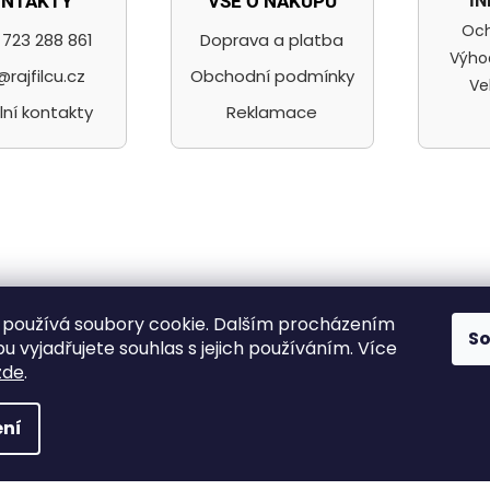
I
ONTAKTY
VŠE O NÁKUPU
Och
723 288 861
Doprava a platba
Výho
@rajfilcu.cz
Obchodní podmínky
Ve
lní kontakty
Reklamace
ilc a nit, radost mít
používá soubory cookie. Dalším procházením
S
 vyjadřujete souhlas s jejich používáním. Více
zde
.
,
ní
na.
Upravit nastavení cookies