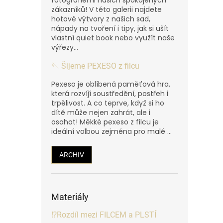
zákazníků! V této galerii najdete
hotové výtvory z našich sad,
nápady na tvoření i tipy, jak si ušít
vlastní quiet book nebo využít naše
výřezy...
🪡 Šijeme PEXESO z filcu
Pexeso je oblíbená paměťová hra,
která rozvíjí soustředění, postřeh i
trpělivost. A co teprve, když si ho
dítě může nejen zahrát, ale i
osahat! Měkké pexeso z filcu je
ideální volbou zejména pro malé ...
ARCHIV
Materiály
⁉️Rozdíl mezi FILCEM a PLSTÍ