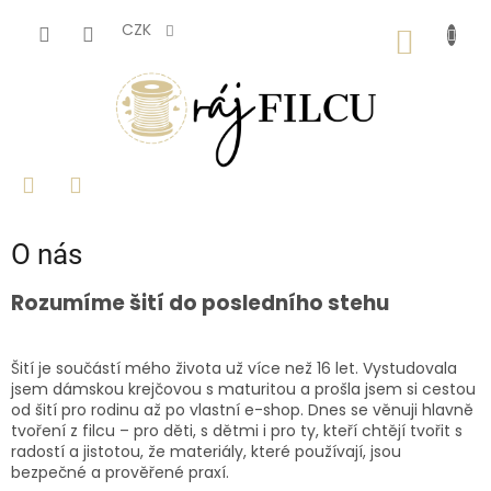
Přejít
na
CZK
NÁKUP
obsah
KOŠÍK
O nás
Rozumíme šití do posledního stehu
Šití je součástí mého života už více než 16 let. Vystudovala
jsem dámskou krejčovou s maturitou a prošla jsem si cestou
od šití pro rodinu až po vlastní e-shop. Dnes se věnuji hlavně
tvoření z filcu – pro děti, s dětmi i pro ty, kteří chtějí tvořit s
radostí a jistotou, že materiály, které používají, jsou
bezpečné a prověřené praxí.