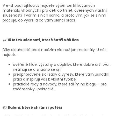
V e-shopu rajfilcu.cz najdete výběr certifikovaných
materiálů vhodných i pro děti do tří let, ověřených vlastní
zkušeností. Tvořím z nich sama, a proto vím, jak se s nimi
pracuje, co vydrží a co vám ulehčí práci.
✂️
16 let zkušeností, které šetří váš čas
Díky dlouholeté praxi nabízím víc než jen materiály. U nás
najdete:
ověřené filce, výztuhy a doplňky, které dobře drží tvar,
netrhají se a snadno se šijí,
předpřipravené šicí sady a výřezy, které vám usnadní
práci a inspirují vás k vlastní tvorbě,
praktické rady a návody, které sdílím na blogu – pro
začátečníky i pokročilé.
📦
Balení, které chrání i potěší