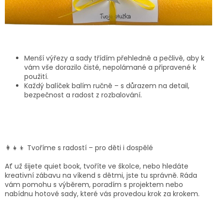
Menší výřezy a sady třídím přehledně a pečlivě, aby k
vám vše dorazilo čisté, nepolámané a připravené k
použití.
Každý balíček balím ručně – s důrazem na detail,
bezpečnost a radost z rozbalování.
👩‍👧‍👦 Tvoříme s radostí – pro děti i dospělé
Ať už šijete quiet book, tvoříte ve školce, nebo hledáte
kreativní zábavu na víkend s dětmi, jste tu správně. Ráda
vám pomohu s výběrem, poradím s projektem nebo
nabídnu hotové sady, které vás provedou krok za krokem.