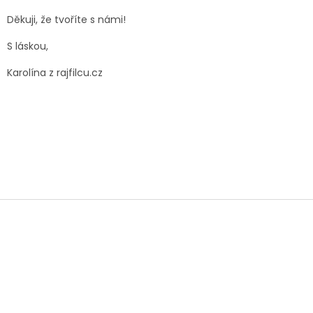
Děkuji, že tvoříte s námi!
S láskou,
Karolína z rajfilcu.cz
Z
á
p
a
t
í