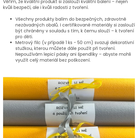
Věřím, že kvalitní produkt si zaslouží kvalitní balení – nejen
kvůli bezpečí, ale i kvůli radosti z tvoření.
Všechny produkty balím do bezpečných, zdravotně
nezávadných obalů. I certifikované materiály si zaslouží
být chráněny v souladu s tím, k čemu slouží – k tvoření
pro děti.
Metrový filc (v případě 1 ks - 50 cm) svazuji dekorativní
stužkou, kterou můžete dále použít při tvoření.
Nepoužívám lepicí pásky ani špendlíky – abyste mohli
využít celý materiál bez poškození.